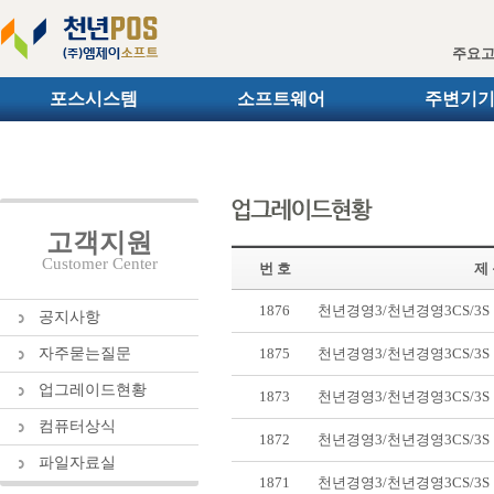
주요
포스시스템
소프트웨어
주변기
고객지원
Customer Center
번 호
제
1876
천년경영3/천년경영3CS/3
공지사항
자주묻는질문
1875
천년경영3/천년경영3CS/3
업그레이드현황
1873
천년경영3/천년경영3CS/3
컴퓨터상식
1872
천년경영3/천년경영3CS/3
파일자료실
1871
천년경영3/천년경영3CS/3