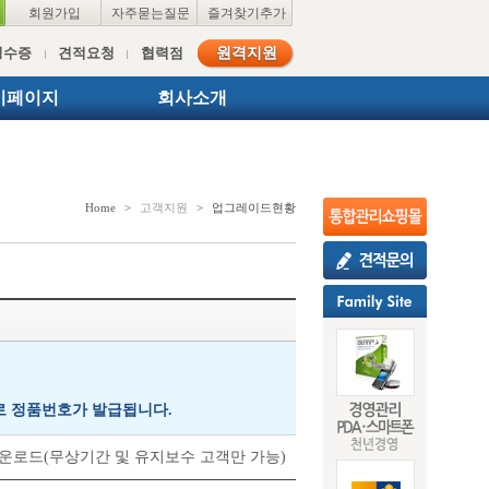
회원가입
자주묻는질문
즐겨찾기추가
영수증
견적요청
협력점
원격지원
이페이지
회사소개
Home
>
고객지원
>
업그레이드현황
로 정품번호가 발급됩니다.
 다운로드(무상기간 및 유지보수 고객만 가능)