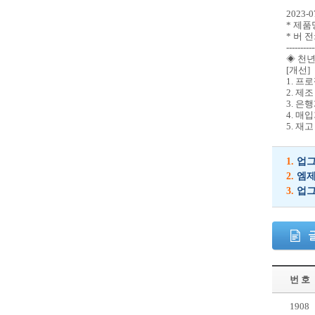
2023
* 제품
* 버 전:
----------
◈ 천년
[개선]
1. 
2. 제
3. 은
4. 매
5. 재
1.
업그
2.
엠제
3.
업그
번 호
1908