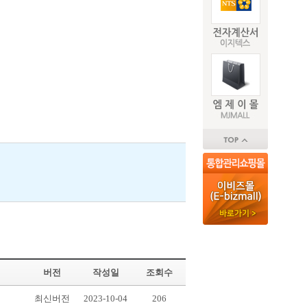
버전
작성일
조회수
최신버전
2023-10-04
206