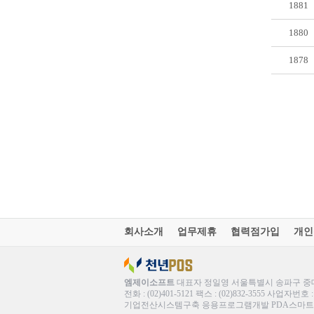
1881
1880
1878
회사소개
업무제휴
협력점가입
개인
엠제이소프트
대표자 정일영 서울특별시 송파구 중대로
전화 : (02)401-5121 팩스 : (02)832-3555 사업자번
기업전산시스템구축 응용프로그램개발 PDA스마트폰솔