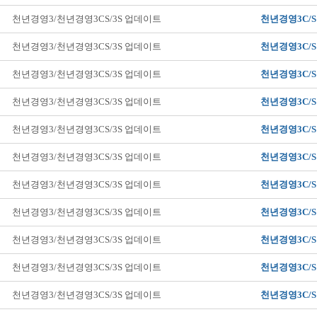
천년경영3/천년경영3CS/3S 업데이트
천년경영3C/S
천년경영3/천년경영3CS/3S 업데이트
천년경영3C/S
천년경영3/천년경영3CS/3S 업데이트
천년경영3C/S
천년경영3/천년경영3CS/3S 업데이트
천년경영3C/S
천년경영3/천년경영3CS/3S 업데이트
천년경영3C/S
천년경영3/천년경영3CS/3S 업데이트
천년경영3C/S
천년경영3/천년경영3CS/3S 업데이트
천년경영3C/S
천년경영3/천년경영3CS/3S 업데이트
천년경영3C/S
천년경영3/천년경영3CS/3S 업데이트
천년경영3C/S
천년경영3/천년경영3CS/3S 업데이트
천년경영3C/S
천년경영3/천년경영3CS/3S 업데이트
천년경영3C/S