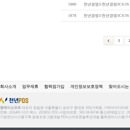
1880
천년경영3/천년경영3CS/3
1878
천년경영3/천년경영3CS/3
1
회사소개
업무제휴
협력점가입
개인정보보호정책
찾아오시는
엠제이소프트
대표자 정일영 서울특별시 송파구 중대로 105(가락동, 가락아이디타워 1
전화 : (02)401-5121 팩스 : (02)832-3555 사업자번호 : 502-18-94746 통신판매업신고 : 
기업전산시스템구축 응용프로그램개발 PDA스마트폰솔루션개발 물류관리시스템구축 ERP