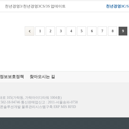
천년경영3/천년경영3CS/3S 업데이트
천년경영3C/S
1
2
3
4
5
6
7
8
9
정보보호정책
찾아오시는 길
 105(가락동, 가락아이디타워 1004호)
호 : 502-18-94746 통신판매업신고 : 2011-서울송파-0758
루션개발 물류관리시스템구축 ERP MIS RFID