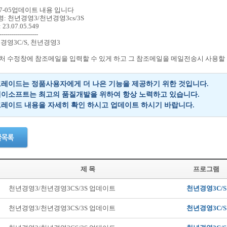
-07-05업데이트 내용 입니다
명: 천년경영3/천년경영3cs/3S
 23.07.05.549
-------------------
경영3C/S, 천년경영3
래처 수정창에 참조메일을 입력할 수 있게 하고 그 참조메일을 메일전송시 사용할 
레이드는 정품사용자에게 더 나은 기능을 제공하기 위한 것입니다.
이소프트는 최고의 품질개발을 위하여 항상 노력하고 있습니다.
레이드 내용을 자세히 확인 하시고 업데이트 하시기 바랍니다.
제 목
프로그램
천년경영3/천년경영3CS/3S 업데이트
천년경영3C/S
천년경영3/천년경영3CS/3S 업데이트
천년경영3C/S