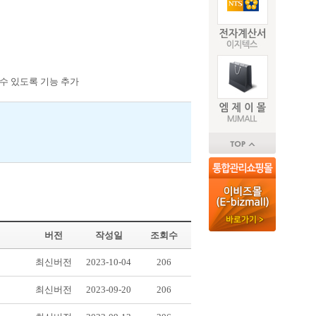
수 있도록 기능 추가
버전
작성일
조회수
최신버전
2023-10-04
206
최신버전
2023-09-20
206