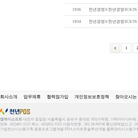
1936
천년경영3/천년경영3CS/3
1934
천년경영3/천년경영3CS/3
1
회사소개
업무제휴
협력점가입
개인정보보호정책
찾아오시는
엠제이소프트
대표자 정일영 서울특별시 송파구 중대로 105(가락동, 가락아이디타워 1
전화 : (02)401-5121 팩스 : (02)832-3555 사업자번호 : 502-18-94746 통신판매업신고 : 
기업전산시스템구축 응용프로그램개발 PDA스마트폰솔루션개발 물류관리시스템구축 ERP