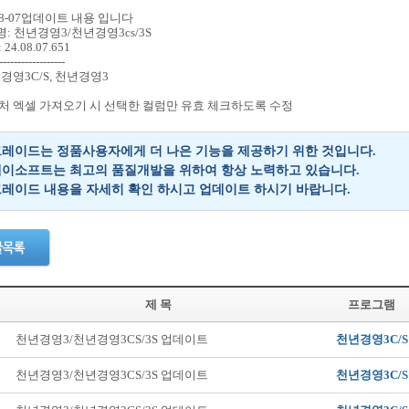
-08-07업데이트 내용 입니다
명: 천년경영3/천년경영3cs/3S
 24.08.07.651
------------------
경영3C/S, 천년경영3
래처 엑셀 가져오기 시 선택한 컬럼만 유효 체크하도록 수정
레이드는 정품사용자에게 더 나은 기능을 제공하기 위한 것입니다.
이소프트는 최고의 품질개발을 위하여 항상 노력하고 있습니다.
레이드 내용을 자세히 확인 하시고 업데이트 하시기 바랍니다.
제 목
프로그램
천년경영3/천년경영3CS/3S 업데이트
천년경영3C/S
천년경영3/천년경영3CS/3S 업데이트
천년경영3C/S