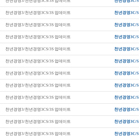
천년경영3/천년경영3CS/3S 업데이트
천년경영3C/S
천년경영3/천년경영3CS/3S 업데이트
천년경영3C/S
천년경영3/천년경영3CS/3S 업데이트
천년경영3C/S
천년경영3/천년경영3CS/3S 업데이트
천년경영3C/S
천년경영3/천년경영3CS/3S 업데이트
천년경영3C/S
천년경영3/천년경영3CS/3S 업데이트
천년경영3C/S
천년경영3/천년경영3CS/3S 업데이트
천년경영3C/S
천년경영3/천년경영3CS/3S 업데이트
천년경영3C/S
천년경영3/천년경영3CS/3S 업데이트
천년경영3C/S
천년경영3/천년경영3CS/3S 업데이트
천년경영3C/S
천년경영3/천년경영3CS/3S 업데이트
천년경영3C/S
천년경영3/천년경영3CS/3S 업데이트
천년경영3C/S