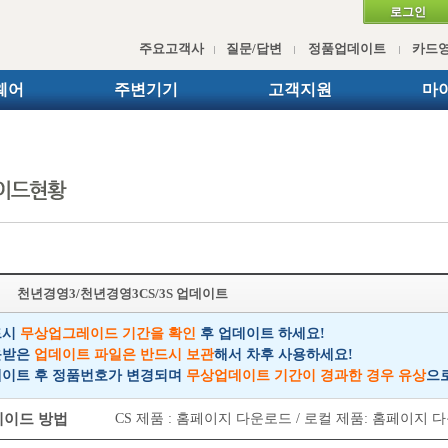
로그인
주요고객사
질문/답변
정품업데이트
카드
웨어
주변기기
고객지원
마
천년경영3/천년경영3CS/3S 업데이트
드시
무상업그레이드 기간을 확인
후 업데이트 하세요!
다운받은
업데이트 파일은 반드시 보관
해서 차후 사용하세요!
업데이트 후 정품번호가 변경되며
무상업데이트 기간이 경과한 경우 유상
으
이드 방법
CS 제품 : 홈페이지 다운로드 / 로컬 제품: 홈페이지