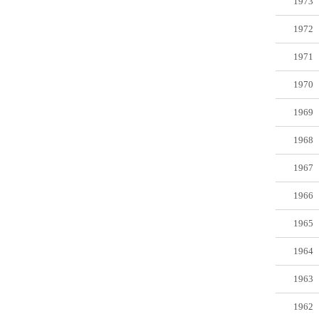
1973
1972
1971
1970
1969
1968
1967
1966
1965
1964
1963
1962