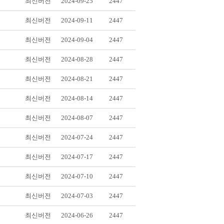
최신버전
2024-09-25
2447
최신버전
2024-09-11
2447
최신버전
2024-09-04
2447
최신버전
2024-08-28
2447
최신버전
2024-08-21
2447
최신버전
2024-08-14
2447
최신버전
2024-08-07
2447
최신버전
2024-07-24
2447
최신버전
2024-07-17
2447
최신버전
2024-07-10
2447
최신버전
2024-07-03
2447
최신버전
2024-06-26
2447