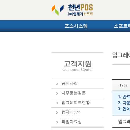
포스시스템
소프트
고객지원
Customer Center
공지사항
1967
자주묻는질문
1. 반
업그레이드현황
2. 
3. 
컴퓨터상식
업그레
파일자료실