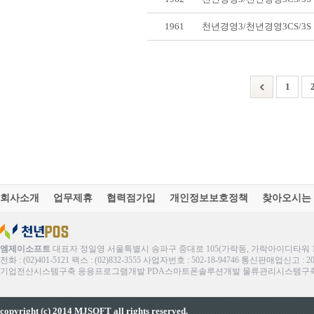
1961
천년경영3/천년경영3CS/3
1
회사소개
업무제휴
협력점가입
개인정보보호정책
찾아오시는
엠제이소프트
대표자 정일영 서울특별시 송파구 중대로 105(가락동, 가락아이디타워 1
전화 : (02)401-5121 팩스 : (02)832-3555 사업자번호 : 502-18-94746 통신판매업신고 : 
기업전산시스템구축 응용프로그램개발 PDA스마트폰솔루션개발 물류관리시스템구축 ERP
copyright (c) 2014 MJSOFT all rights reserved.