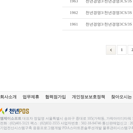
1963
천년경영3/천년경영3CS/3
1962
천년경영3/천년경영3CS/3
1961
천년경영3/천년경영3CS/3
1
회사소개
업무제휴
협력점가입
개인정보보호정책
찾아오시는
엠제이소프트
대표자 정일영 서울특별시 송파구 중대로 105(가락동, 가락아이디타워 1
전화 : (02)401-5121 팩스 : (02)832-3555 사업자번호 : 502-18-94746 통신판매업신고 : 
기업전산시스템구축 응용프로그램개발 PDA스마트폰솔루션개발 물류관리시스템구축 ERP