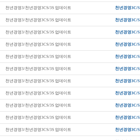
천년경영3/천년경영3CS/3S 업데이트
천년경영3C/S
천년경영3/천년경영3CS/3S 업데이트
천년경영3C/S
천년경영3/천년경영3CS/3S 업데이트
천년경영3C/S
천년경영3/천년경영3CS/3S 업데이트
천년경영3C/S
천년경영3/천년경영3CS/3S 업데이트
천년경영3C/S
천년경영3/천년경영3CS/3S 업데이트
천년경영3C/S
천년경영3/천년경영3CS/3S 업데이트
천년경영3C/S
천년경영3/천년경영3CS/3S 업데이트
천년경영3C/S
천년경영3/천년경영3CS/3S 업데이트
천년경영3C/S
천년경영3/천년경영3CS/3S 업데이트
천년경영3C/S
천년경영3/천년경영3CS/3S 업데이트
천년경영3C/S