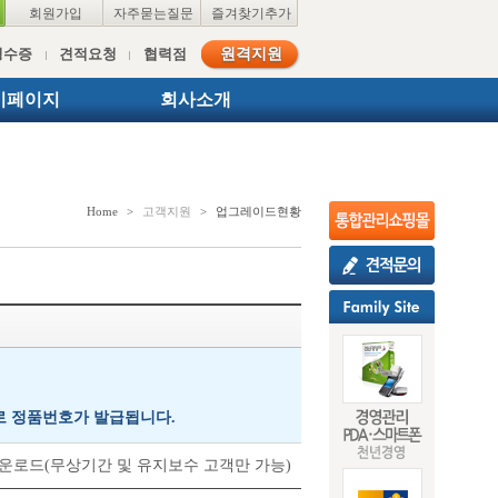
회원가입
자주묻는질문
즐겨찾기추가
영수증
견적요청
협력점
원격지원
이페이지
회사소개
Home
>
고객지원
>
업그레이드현황
로 정품번호가 발급됩니다.
 다운로드(무상기간 및 유지보수 고객만 가능)