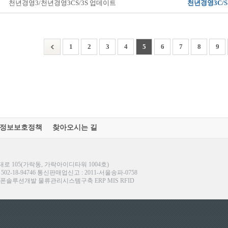
천년경영3/천년경영3CS/3S 업데이트
천년경영3C/S
1
2
3
4
5
6
7
8
9
정보보호정책
찾아오시는 길
 105(가락동, 가락아이디타워 1004호)
호 : 502-18-94746 통신판매업신고 : 2011-서울송파-0758
루션개발 물류관리시스템구축 ERP MIS RFID