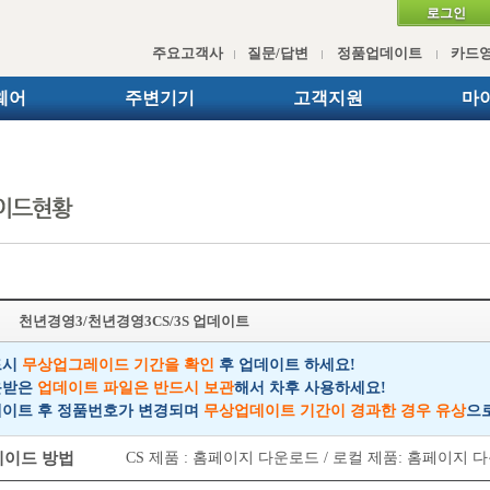
로그인
주요고객사
질문/답변
정품업데이트
카드
웨어
주변기기
고객지원
마
천년경영3/천년경영3CS/3S 업데이트
드시
무상업그레이드 기간을 확인
후 업데이트 하세요!
다운받은
업데이트 파일은 반드시 보관
해서 차후 사용하세요!
업데이트 후 정품번호가 변경되며
무상업데이트 기간이 경과한 경우 유상
으
이드 방법
CS 제품 : 홈페이지 다운로드 / 로컬 제품: 홈페이지