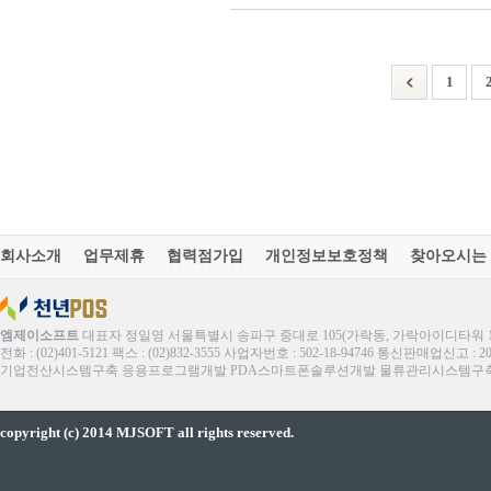
1
회사소개
업무제휴
협력점가입
개인정보보호정책
찾아오시는
엠제이소프트
대표자 정일영 서울특별시 송파구 중대로 105(가락동, 가락아이디타워 1
전화 : (02)401-5121 팩스 : (02)832-3555 사업자번호 : 502-18-94746 통신판매업신고 : 
기업전산시스템구축 응용프로그램개발 PDA스마트폰솔루션개발 물류관리시스템구축 ERP
copyright (c) 2014 MJSOFT all rights reserved.