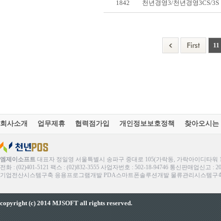
1842
천년경영3/천년경영3CS/3
11
회사소개
업무제휴
협력점가입
개인정보보호정책
찾아오시는
엠제이소프트
대표자 정일영 서울특별시 송파구 중대로 105(가락동, 가락아이디타워 1
전화 : (02)401-5121 팩스 : (02)832-3555 사업자번호 : 502-18-94746 통신판매업신고 : 
기업전산시스템구축 응용프로그램개발 PDA스마트폰솔루션개발 물류관리시스템구축 ERP
copyright (c) 2014 MJSOFT all rights reserved.