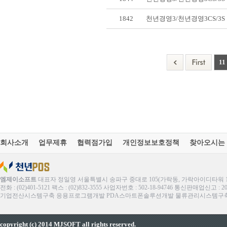
1842
천년경영3/천년경영3CS/3
11
회사소개
업무제휴
협력점가입
개인정보보호정책
찾아오시는
엠제이소프트
대표자 정일영 서울특별시 송파구 중대로 105(가락동, 가락아이디타워 1
전화 : (02)401-5121 팩스 : (02)832-3555 사업자번호 : 502-18-94746 통신판매업신고 : 
기업전산시스템구축 응용프로그램개발 PDA스마트폰솔루션개발 물류관리시스템구축 ERP
copyright (c) 2014 MJSOFT all rights reserved.