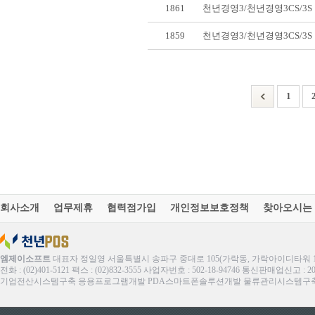
1861
천년경영3/천년경영3CS/3
1859
천년경영3/천년경영3CS/3
1
회사소개
업무제휴
협력점가입
개인정보보호정책
찾아오시는
엠제이소프트
대표자 정일영 서울특별시 송파구 중대로 105(가락동, 가락아이디타워 1
전화 : (02)401-5121 팩스 : (02)832-3555 사업자번호 : 502-18-94746 통신판매업신고 : 
기업전산시스템구축 응용프로그램개발 PDA스마트폰솔루션개발 물류관리시스템구축 ERP