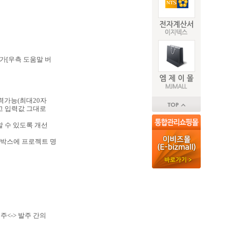
추가[우측 도움말 버
입력가능(최대20자
않고 입력값 그대로
할 수 있도록 개선
콤보박스에 프로젝트 명
주<-> 발주 간의