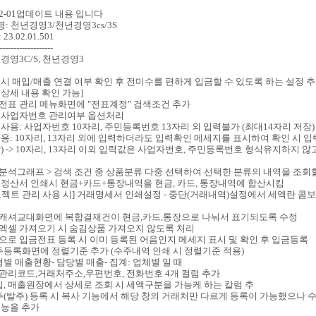
-02-01업데이트 내용 입니다
명: 천년경영3/천년경영3cs/3S
 23.02.01.501
-------------------
경영3C/S, 천년경영3
금 시 매입/매출 연결 여부 확인 후 전미수를 편하게 입금할 수 있도록 하는 설정 
상세 내용 확인 가능]
계전표 관리 메뉴화면에 "전표계정" 검색조건 추가
해외 사업자번호 관리여부 옵션처리
사용: 사업자번호 10자리, 주민등록번호 13자리 외 입력불가 (최대14자리 저장)
용: 10자리, 13자리 외에 입력하더라도 입력확인 메세지를 표시하여 확인 시 
) -> 10자리, 13자리 이외 입력값은 사업자번호, 주민등록번호 형식유지하지 
래분석그래프 > 검색 조건 중 상품분류 다중 선택하여 선택한 분류의 내역을 조회
스 정산서 인쇄시 현금+카드+통장내역을 현금, 카드, 통장내역에 합산시킴
프로젝트 관리 사용 시] 거래명세서 인쇄설정 - 중단(거래내역)설정에서 세엑란 
POS 캐셔교대화면에 복합결재건이 현금,카드,통장으로 나눠서 표기되도록 수정
주엑셀 가져오기 시 숨김상품 가져오지 않도록 처리
음으로 입금전표 등록 시 이미 등록된 어음인지 메세지 표시 및 확인 후 입금등록
수주등록화면에 정렬기준 추가 (수주내역 인쇄 시 정렬기준 적용)
유형별 매출현황- 담당별 매출- 집계: 업체별 일 때
관리코드,거래처주소,우편번호, 전화번호 4개 컬럼 추가
매입, 매출원장에서 상세로 조회 시 세액구분을 가능케 하는 칼럼 추
수주(발주) 등록 시 복사 기능에서 해당 창의 거래처만 다르게 등록이 가능했으나 수
기능을 추가