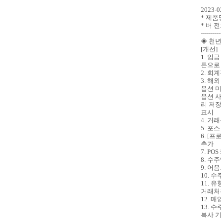
2023
* 제품
* 버 전:
----------
◈ 천년
[개선]
1. 입
튼으로 
2. 회
3. 
옵션 미
옵션 사
리 저장
표시
4. 거
5. 포
6. [
추가
7. 
8. 수
9. 어
10. 
11. 
거래처
12. 
13. 
복사 