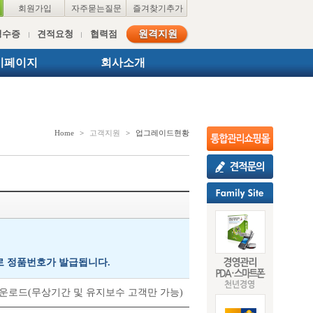
회원가입
자주묻는질문
즐겨찾기추가
영수증
견적요청
협력점
원격지원
이페이지
회사소개
Home
>
고객지원
>
업그레이드현황
로 정품번호가 발급됩니다.
 다운로드(무상기간 및 유지보수 고객만 가능)