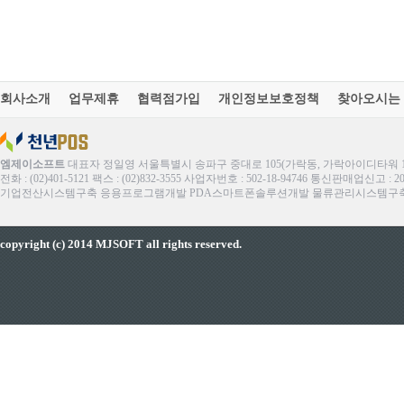
회사소개
업무제휴
협력점가입
개인정보보호정책
찾아오시는
엠제이소프트
대표자 정일영 서울특별시 송파구 중대로 105(가락동, 가락아이디타워 1
전화 : (02)401-5121 팩스 : (02)832-3555 사업자번호 : 502-18-94746 통신판매업신고 : 
기업전산시스템구축 응용프로그램개발 PDA스마트폰솔루션개발 물류관리시스템구축 ERP
copyright (c) 2014 MJSOFT all rights reserved.