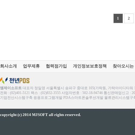
1
2
회사소개
업무제휴
협력점가입
개인정보보호정책
찾아오시는
엠제이소프트
대표자 정일영 서울특별시 송파구 중대로 105(가락동, 가락아이디타워 1
전화 : (02)401-5121 팩스 : (02)832-3555 사업자번호 : 502-18-94746 통신판매업신고 : 
기업전산시스템구축 응용프로그램개발 PDA스마트폰솔루션개발 물류관리시스템구축 ERP
copyright (c) 2014 MJSOFT all rights reserved.