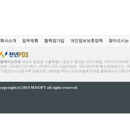
회사소개
업무제휴
협력점가입
개인정보보호정책
찾아오시는
엠제이소프트
대표자 정일영 서울특별시 송파구 중대로 105(가락동, 가락아이디타워 1
전화 : (02)401-5121 팩스 : (02)832-3555 사업자번호 : 502-18-94746 통신판매업신고 : 
기업전산시스템구축 응용프로그램개발 PDA스마트폰솔루션개발 물류관리시스템구축 ERP
copyright (c) 2014 MJSOFT all rights reserved.