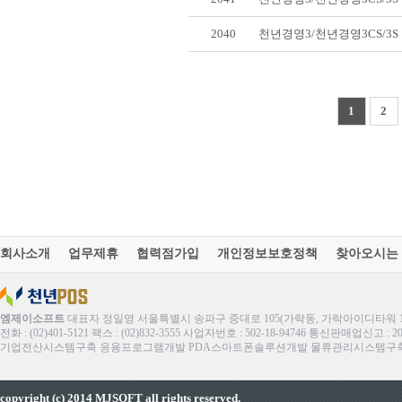
2040
천년경영3/천년경영3CS/3
1
2
회사소개
업무제휴
협력점가입
개인정보보호정책
찾아오시는
엠제이소프트
대표자 정일영 서울특별시 송파구 중대로 105(가락동, 가락아이디타워 1
전화 : (02)401-5121 팩스 : (02)832-3555 사업자번호 : 502-18-94746 통신판매업신고 : 
기업전산시스템구축 응용프로그램개발 PDA스마트폰솔루션개발 물류관리시스템구축 ERP
copyright (c) 2014 MJSOFT all rights reserved.